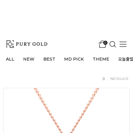
0
ALL
NEW
BEST
MD PICK
THEME
오늘출
홈
·
NECKLACE