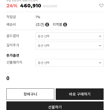
#달 #청큐빅 #화이트큐빅
24%
460,910
610,590
적립금
1%
배송비
(조건)
지역별
골드컬러
길이추가
추가옵션
선물패키지
0
장바구니
바로 구매하기
선물하기