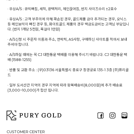
· 무상A/S : 큐빅빠짐, 세척, 광택처리, 체인끊어짐, 반지 사이즈수리 ±2호수
· 유상A/S : 고객 부주의에 의해 파손된 경우, 골드제품 금이 추가되는 경우, 오닉스
등 메인보석이 빠진 경우 등, 화이트골드 제품의 경우 백금도금비는 고객님 부담입니
다. (반지 1개당 5천원, 목걸이 1만원)
· A/S신청 시 주문자 이름과 주소, 연락처, AS사항, 구매하신 사이트를 적어서 보내
주셔야 합니다.
· A/S하실 때에는 꼭 CJ 대한통운 택배를 이용해 주시기 바랍니다. CJ 대한통운 택
배 (1588-1255)
· 반품 및 교환 주소 : (우)03136 서울특별시 종로구 창경궁로 135-1 3층 (주)퓨리골
드
· 일부 도서산간 지역의 경우 지역에 따라 왕복배송비(8,000원)에 추가 배송료
(3,000~10,000)가 합산 됩니다.
CUSTOMER CENTER