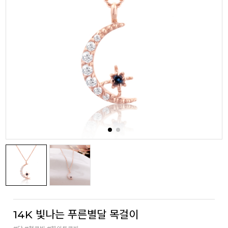
14K 빛나는 푸른별달 목걸이