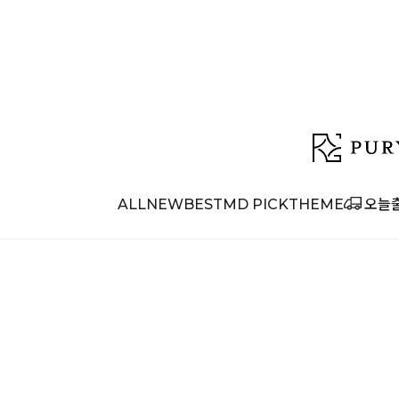
ALL
NEW
BEST
MD PICK
THEME
오늘