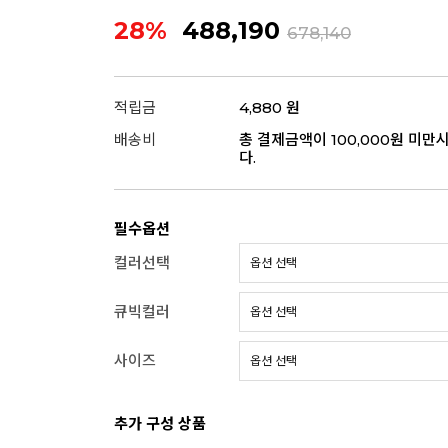
28%
488,190
678,140
적립금
4,880 원
배송비
총 결제금액이 100,000원 미만
다.
필수옵션
컬러선택
큐빅컬러
사이즈
추가 구성 상품