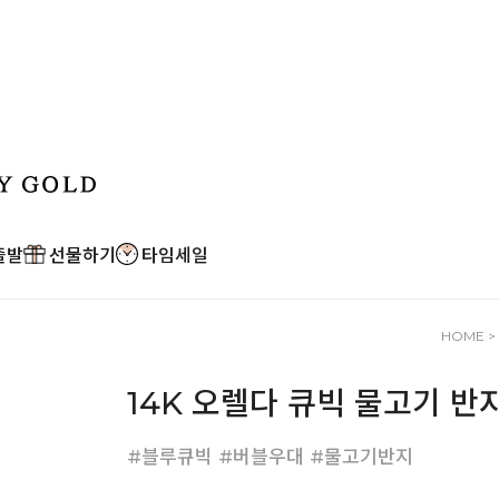
출발
선물하기
타임세일
HOME
>
14K 오렐다 큐빅 물고기 반
#블루큐빅 #버블우대 #물고기반지