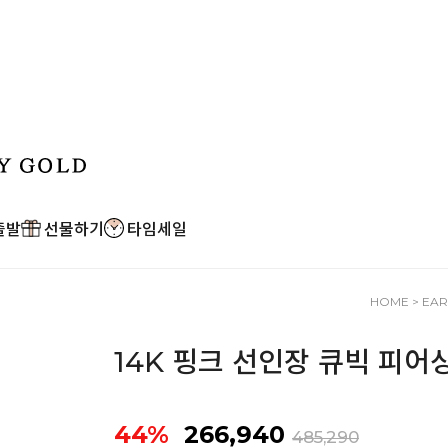
출발
선물하기
타임세일
HOME
>
EAR
14K 핑크 선인장 큐빅 피어
44%
266,940
485,290