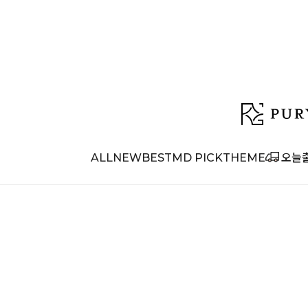
ALL
NEW
BEST
MD PICK
THEME
오늘