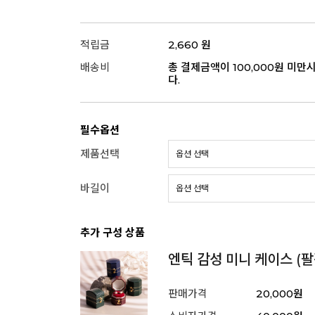
적립금
2,660 원
배송비
총 결제금액이 100,000원 미만
다.
필수옵션
제품선택
바길이
추가 구성 상품
엔틱 감성 미니 케이스 (팔
판매가격
20,000원