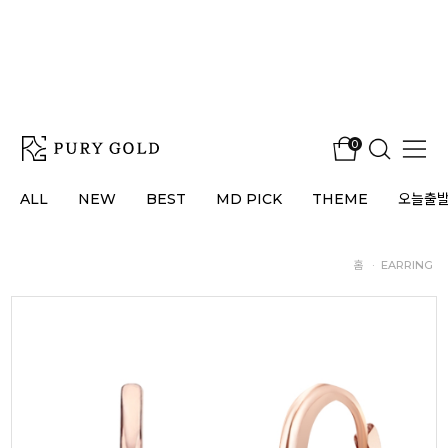
0
ALL
NEW
BEST
MD PICK
THEME
오늘출
홈
·
EARRING