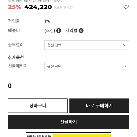
골드 14k 18k 데일리귀걸이 선물추천
25%
424,220
565,640
적립금
1%
배송비
(조건)
지역별
골드컬러
추가옵션
선물패키지
0
장바구니
바로 구매하기
선물하기