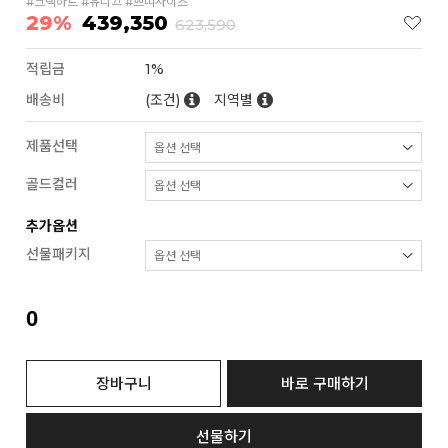
#크랙하트 #유니끄 #쁘띠사이즈
29%
439,350
623,590
적립금
1%
배송비
(조건)
지역별
제품선택
골드컬러
추가옵션
선물패키지
0
장바구니
바로 구매하기
선물하기