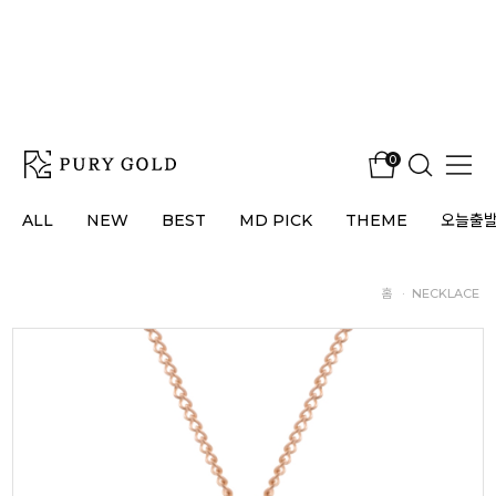
0
ALL
NEW
BEST
MD PICK
THEME
오늘출
홈
·
NECKLACE