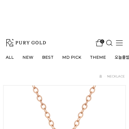
0
ALL
NEW
BEST
MD PICK
THEME
오늘출
홈
·
NECKLACE