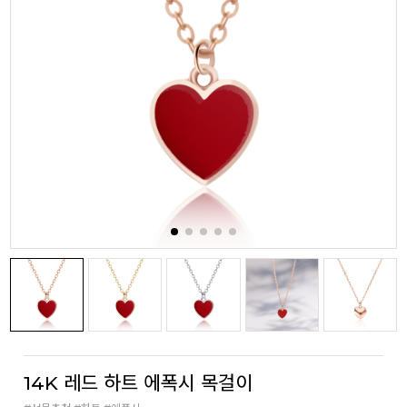
14K 레드 하트 에폭시 목걸이