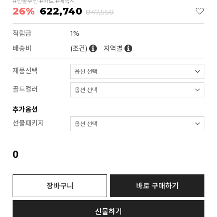
#선물추천 #하트 #에폭시
26%
622,740
847,550
적립금
1%
배송비
(조건)
지역별
제품선택
골드컬러
추가옵션
선물패키지
0
장바구니
바로 구매하기
선물하기