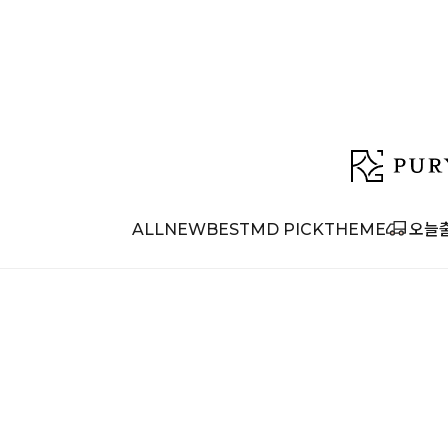
ALL
NEW
BEST
MD PICK
THEME
오늘