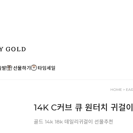
출발
선물하기
타임세일
HOME
>
EA
14K C커브 큐 원터치 귀걸
골드 14k 18k 데일리귀걸이 선물추천