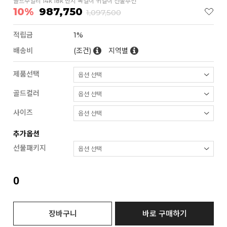
골드주얼리 14k 18k 반지 목걸이 귀걸이 선물추천
10%
987,750
1,097,500
적립금
1%
배송비
(조건)
지역별
제품선택
골드컬러
사이즈
추가옵션
선물패키지
0
장바구니
바로 구매하기