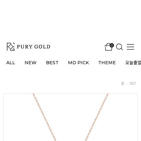
0
ALL
NEW
BEST
MD PICK
THEME
오늘출
홈
·
SET