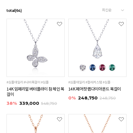
total
(
64
)
#심플데일리 #나비목걸이 #심플미니
#심플데일리 #컬러커스텀 #심플미니
14K 임페리얼 버터플라이 참 체인 목
14K 페어컷 랩다이아몬드 목걸이
걸이
0%
248,750
248,750
38%
339,000
548,750