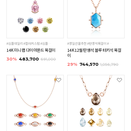
#심플데일리 #컬러커스텀 #심플미니
#생일선물추천 #탄생석목걸이 #터키석목걸이
14K 미니 랩 다이아몬드 목걸이
14K 12월 탄생석 블루 터키석 목걸
이
30%
483,700
691,000
29%
744,570
1,056,790