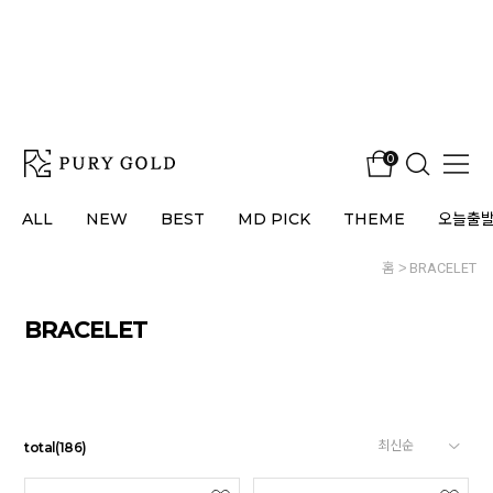
0
ALL
NEW
BEST
MD PICK
THEME
오늘출
홈
BRACELET
BRACELET
total
(
186
)