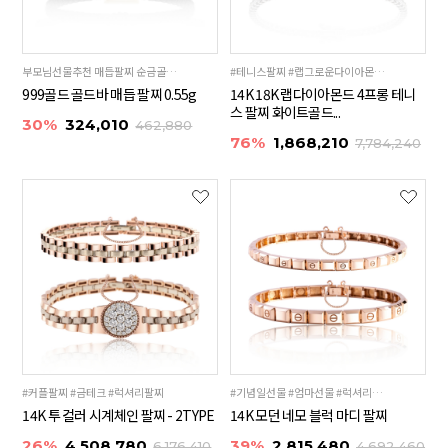
부모님선물추천 매듭팔찌 순금골드바 24K 99.9%
#테니스팔찌 #랩그로운다이아몬드 #다이아팔찌
999골드 골드바 매듭 팔찌 0.55g
14K 18K 랩다이아몬드 4프롱 테니
스 팔찌 화이트골드...
30%
324,010
462,880
76%
1,868,210
7,784,240
#커플팔찌 #금테크 #럭셔리팔찌
#기념일선물 #엄마선물 #럭셔리팔찌
14K 투 컬러 시계체인 팔찌 - 2TYPE
14K 모던 네모 블럭 마디 팔찌
26%
4,508,780
39%
2,815,480
6,176,410
4,692,460