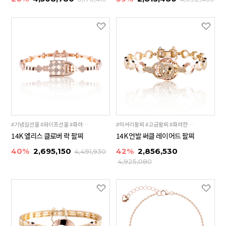
#기념일선물 #와이프선물 #화려한팔찌
#럭셔리팔찌 #고급팔찌 #화려한팔찌
14K 엘리스 클로버 락 팔찌
14K 언발 써클 레이어드 팔찌
40%
2,695,150
42%
2,856,530
4,491,930
4,925,080