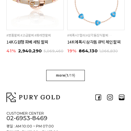
#명품팔찌 #고급팔찌 #화려한팔찌
#에폭시7컬러 #삼각돔장식팔찌 #레이어드체인팔찌
14K G 원형 파베 세팅 팔찌
14K 에폭시 삼각돔 큐빅 체인 팔찌
41%
2,940,290
19%
864,130
5,069,460
1,066,830
more
(
1
/
19
)
CUSTOMER CENTER
02-6953-8469
평일 : AM 10:00 ~ PM 07:00