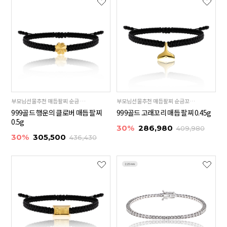
부모님선물추천 매듭팔찌 순금 클로버 24K 99.9%
부모님선물추천 매듭팔찌 순금꼬리 24K 99.9%
999골드 행운의 클로버 매듭 팔찌
999골드 고래꼬리 매듭 팔찌 0.45g
0.5g
30%
286,980
409,980
30%
305,500
436,430