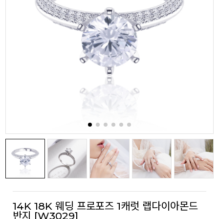
14K 18K 웨딩 프로포즈 1캐럿 랩다이아몬드
반지 [W3029]