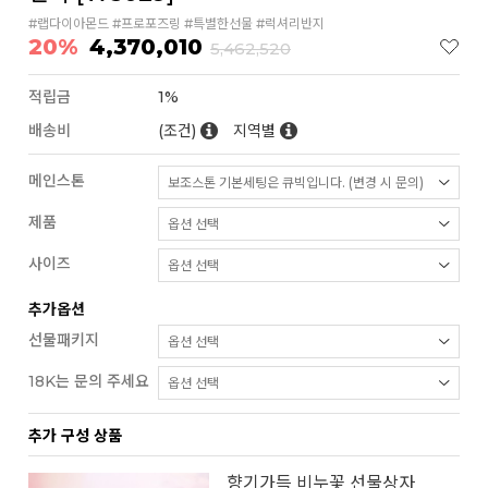
#랩다이아몬드 #프로포즈링 #특별한선물 #럭셔리반지
20%
4,370,010
5,462,520
적립금
1%
배송비
(조건)
지역별
메인스톤
제품
사이즈
추가옵션
선물패키지
18K는 문의 주세요
추가 구성 상품
향기가득 비누꽃 선물상자