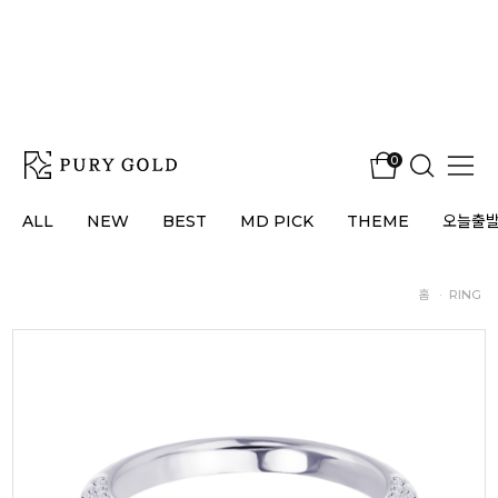
0
ALL
NEW
BEST
MD PICK
THEME
오늘출
홈
·
RING