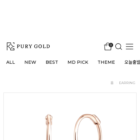
0
ALL
NEW
BEST
MD PICK
THEME
오늘출
홈
·
EARRING