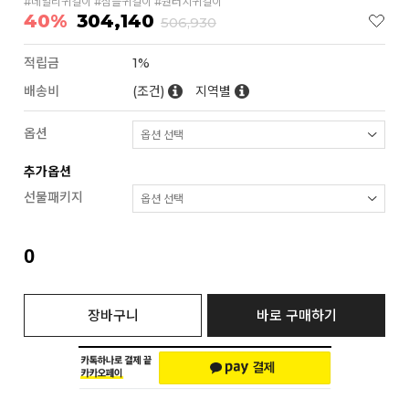
#데일리귀걸이 #심플귀걸이 #원터치귀걸이
40%
304,140
506,930
적립금
1%
배송비
(조건)
지역별
옵션
추가옵션
선물패키지
0
장바구니
바로 구매하기