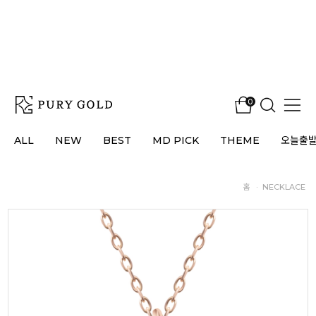
0
ALL
NEW
BEST
MD PICK
THEME
오늘출
홈
·
NECKLACE