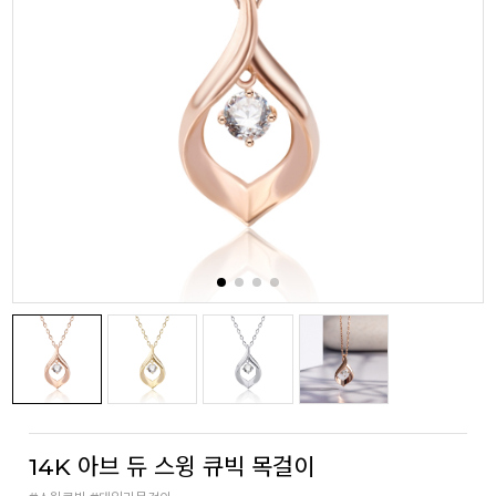
14K 아브 듀 스윙 큐빅 목걸이