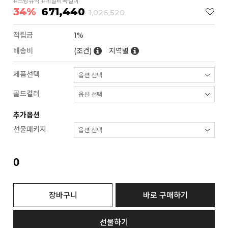
#스윙큐빅 #데일리목걸이
34%
671,440
1,026,520
적립금
1%
배송비
(조건)
지역별
제품선택
골드컬러
추가옵션
선물패키지
0
장바구니
바로 구매하기
선물하기