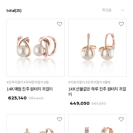
total
(
25
)
#진주귀걸이 #우아한귀걸이 #원터치귀걸이 #데일리귀걸이
#리본귀걸이 #진주귀걸이 #원터치귀걸이 #귀여운귀걸이
14K 매듭 진주 원터치 귀걸이
14K 선물같은 하루 진주 원터치 귀걸
이
625,140
781,440
449,050
561,330