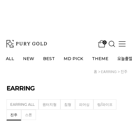
0
ALL
NEW
BEST
MD PICK
THEME
오늘출
홈
EARRING
진주
EARRING
EARRING ALL
원터치형
침형
피어싱
링/파이프
진주
스톤