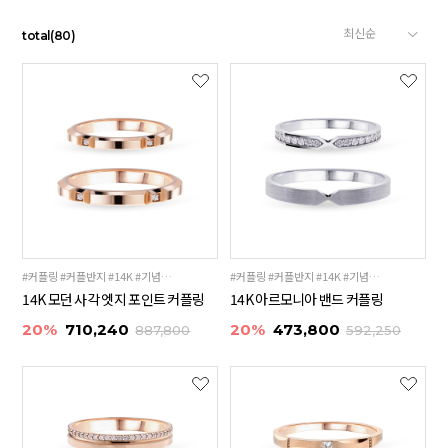
total
(
80
)
#커플링 #커플반지 #14K #기념일선물 #18K
#커플링 #커플반지 #14K #기념일선물 #18K
14K 모던 사각 엣지 포인트 커플링
14K 아르모니아 밴드 커플링
20%
710,240
20%
473,800
887,800
592,250