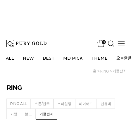
0
ALL
NEW
BEST
MD PICK
THEME
오늘출
홈
RING
커플반지
RING
RING ALL
스톤/진주
스타일링
레이어드
넌큐빅
커팅
볼드
커플반지