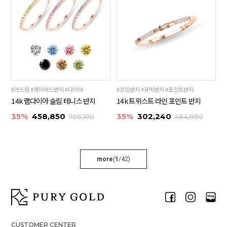
#가드링 #레이어드반지 #다이아반지
#꼬임반지 #큐빅반지 #포인트반지
14k 랩다이아 슬림 테니스 반지
14k 트위스트 라인 포인트 반지
35%
458,850
35%
302,240
706,100
464,990
more
(
1
/
42
)
CUSTOMER CENTER