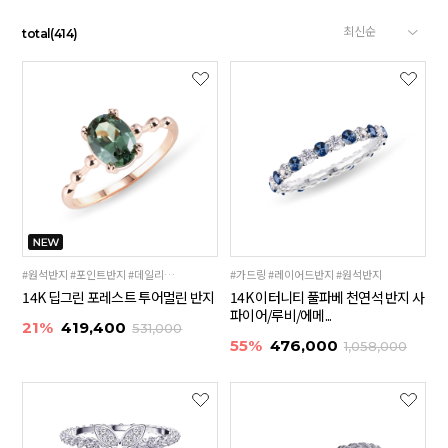
total
(
414
)
#원석반지 #포인트반지 #데일리반지
#가드링 #레이어드반지 #원석반지
14K 딥그린 포레스트 투어멀린 반지
14K 이터니티 풀파베 천연석 반지 사
파이어/루비/에메...
21%
419,400
531,000
55%
476,000
1,058,000