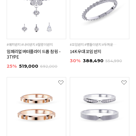
#애끼반지 #나비반지 #딸랑이반지
#꼬임반지 #뺑돌이반지 #두꺼운반지
임페리얼 버터플라이 드롭 참 링 -
14K 우대 꼬임 반지
3TYPE
30%
388,490
554,990
25%
519,000
692,000