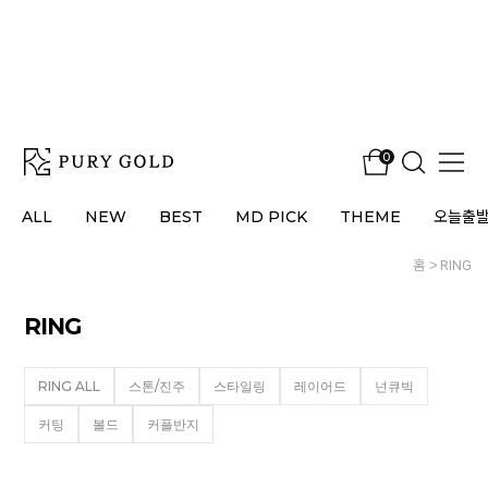
0
ALL
NEW
BEST
MD PICK
THEME
오늘출
홈
RING
RING
RING ALL
스톤/진주
스타일링
레이어드
넌큐빅
커팅
볼드
커플반지